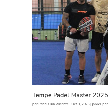
Tempe Padel Master 2025 
por
Padel Club Alicante
|
Oct 1, 2025
|
padel
,
pad