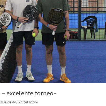
– excelente torneo-
el alicante
,
Sin categoría