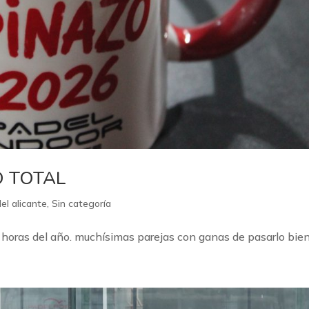
O TOTAL
el alicante
,
Sin categoría
horas del año. muchísimas parejas con ganas de pasarlo bien.